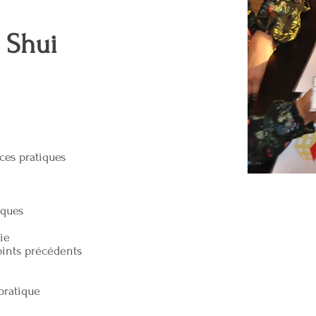
 Shui
es pratiques
ques
ie
nts précédents
ratique