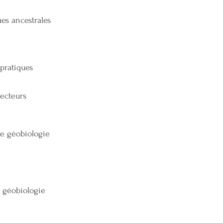
s ancestrales
ratiques
ecteurs
e géobiologie
 géobiologie