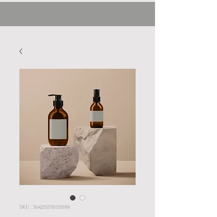
SKU : 364215376135199